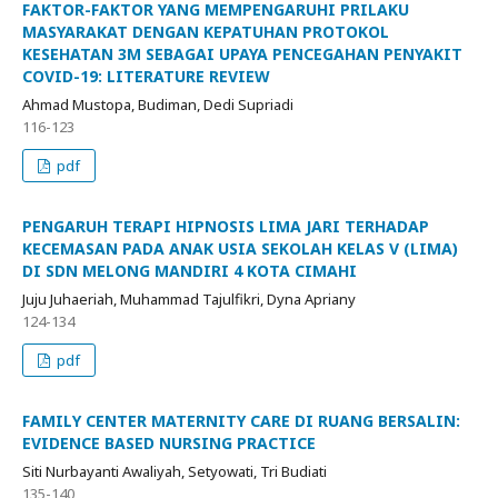
FAKTOR-FAKTOR YANG MEMPENGARUHI PRILAKU
MASYARAKAT DENGAN KEPATUHAN PROTOKOL
KESEHATAN 3M SEBAGAI UPAYA PENCEGAHAN PENYAKIT
COVID-19: LITERATURE REVIEW
Ahmad Mustopa, Budiman, Dedi Supriadi
116-123
pdf
PENGARUH TERAPI HIPNOSIS LIMA JARI TERHADAP
KECEMASAN PADA ANAK USIA SEKOLAH KELAS V (LIMA)
DI SDN MELONG MANDIRI 4 KOTA CIMAHI
Juju Juhaeriah, Muhammad Tajulfikri, Dyna Apriany
124-134
pdf
FAMILY CENTER MATERNITY CARE DI RUANG BERSALIN:
EVIDENCE BASED NURSING PRACTICE
Siti Nurbayanti Awaliyah, Setyowati, Tri Budiati
135-140